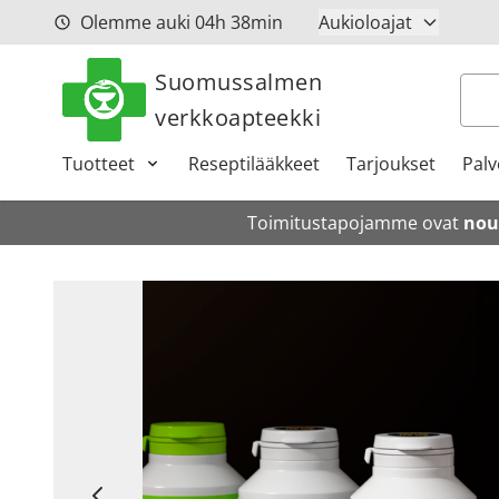
Siirry sisältöön
Olemme auki
04h
38min
Aukioloajat
Suomussalmen
Hak
verkkoapteekki
Tuotteet
Reseptilääkkeet
Tarjoukset
Palv
Toimitustapojamme ovat
nou