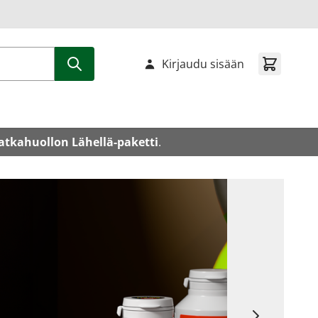
Kirjaudu sisään
atkahuollon Lähellä-paketti
.