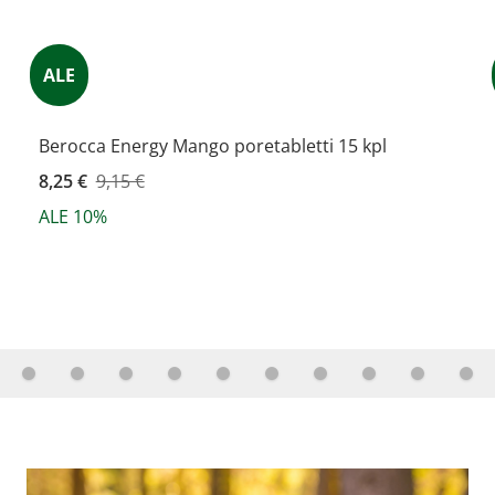
ALE
Berocca Energy Mango poretabletti 15 kpl
Kampanjahinta
8,25 €
9,15 €
ALE 10%