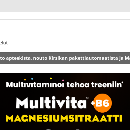
u
elut
to apteekista
,
nouto Kirsikan pakettiautomaatista ja M