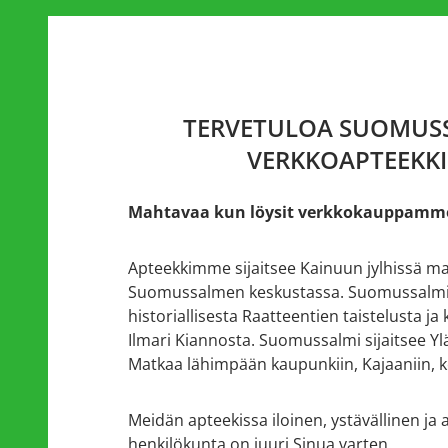
TERVETULOA SUOMUS
VERKKOAPTEEKKI
Mahtavaa kun löysit verkkokauppamm
Apteekkimme
sijaitsee Kainuun jylhissä m
Suomussalmen keskustassa. Suomussalm
historiallisesta Raatteentien taistelusta ja k
Ilmari Kiannosta. Suomussalmi sijaitsee Yl
Matkaa lähimpään kaupunkiin, Kajaaniin, 
Meidän apteekissa iloinen, ystävällinen ja
henkilökunta on juuri Sinua varten.