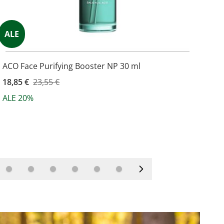
ALE
AL
ACO Face Purifying Booster NP 30 ml
ACO
Kampanjahinta
18,85 €
23,55 €
Kam
18,
ALE 20%
AL