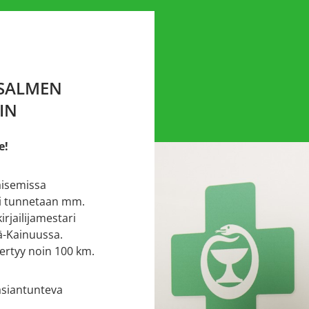
SALMEN
IN
e!
aisemissa
i tunnetaan mm.
irjailijamestari
ä-Kainuussa.
kertyy noin 100 km.
 asiantunteva