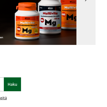
Haku
eitä