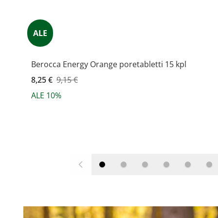
ALE
Berocca Energy Orange poretabletti 15 kpl
Kampanjahinta
8,25 €
9,15 €
ALE 10%