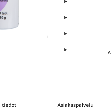
itä
aa reseptiä, ja voit
 sinun pitää ensin
lkeen voit maksaa ostoksesi.
A
 tiedot
Asiakaspalvelu