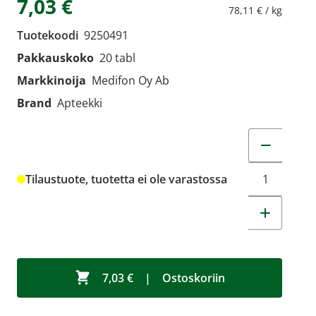
7,03 €
78,11 € / kg
Tuotekoodi
9250491
Pakkauskoko
20 tabl
Markkinoija
Medifon Oy Ab
Brand
Apteekki
Muuta tuot
Tilaustuote, tuotetta ei ole varastossa
7,03 €
|
Ostoskoriin