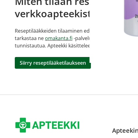
Miten tilaan reseptilääkke
verkkoapteekista?
Reseptilääkkeiden tilaaminen edellyttää voimassa olev
tarkastaa ne
omakanta.fi
-palvelusta. Tilausta varten
tunnistautua. Apteekki käsittelee tilauksesi, jonka jä
Siirry reseptilääketilaukseen
Apteekin