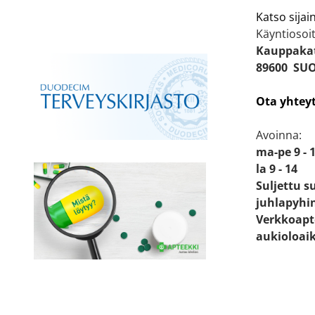
Katso sijain
Käyntiosoit
Kauppakat
89600 SU
Ota yhtey
Avoinna:
ma-pe 9 - 
la 9 - 14
Suljettu s
juhlapyhi
Verkkoapt
aukioloai