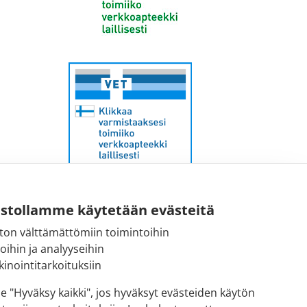
ustollamme käytetään evästeitä
ton välttämättömiin toimintoihin
Sähköpostiosoite:
toihin ja analyyseihin
kirjaamo@fimea.fi
inointitarkoituksiin
Fimean vaihde:
se "Hyväksy kaikki", jos hyväksyt evästeiden käytön
029 522 3341