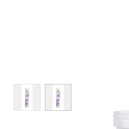
View larger image
View larger image