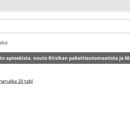
u
elut
to apteekista
,
nouto Kirsikan pakettiautomaatista ja M
herukka 20 tabl