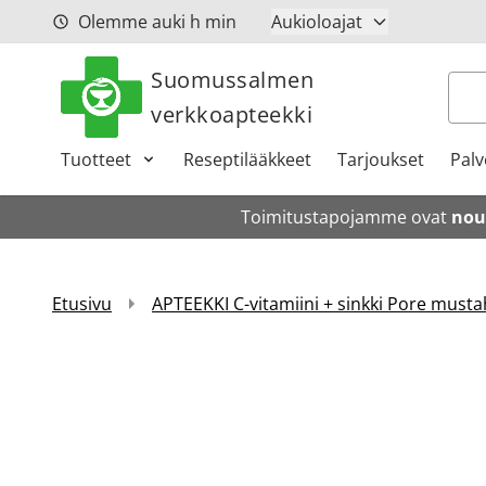
Siirry sisältöön
Olemme auki
h
min
Aukioloajat
Suomussalmen
Hak
verkkoapteekki
Tuotteet
Reseptilääkkeet
Tarjoukset
Palv
Toimitustapojamme ovat
nou
Etusivu
APTEEKKI C-vitamiini + sinkki Pore musta