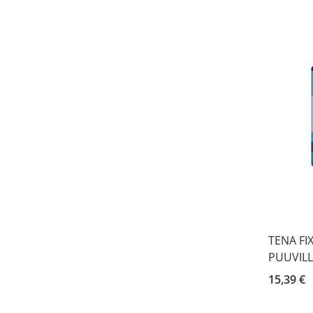
TENA FI
PUUVIL
15,39 €