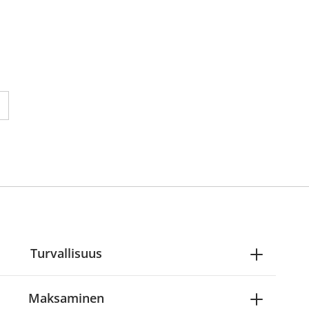
 reading page 1
ne seuraavalle sivulle
Turvallisuus
Maksaminen