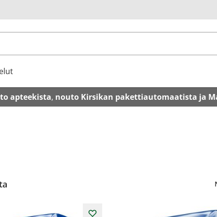
u
elut
to apteekista
,
nouto Kirsikan pakettiautomaatista ja M
ta