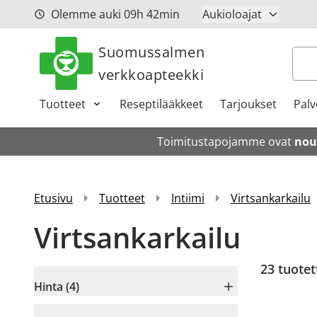
Siirry sisältöön
Olemme auki
09h
42min
Aukioloajat
Suomussalmen
Hak
verkkoapteekki
Tuotteet
Reseptilääkkeet
Tarjoukset
Palv
Toimitustapojamme ovat
nou
Etusivu
Tuotteet
Intiimi
Virtsankarkailu
Virtsankarkailu
23
tuotet
Hinta (4)