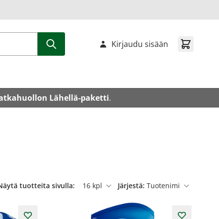
Kirjaudu sisään
atkahuollon Lähellä-paketti
.
Näytä tuotteita sivulla:
Järjestä:
per sivu