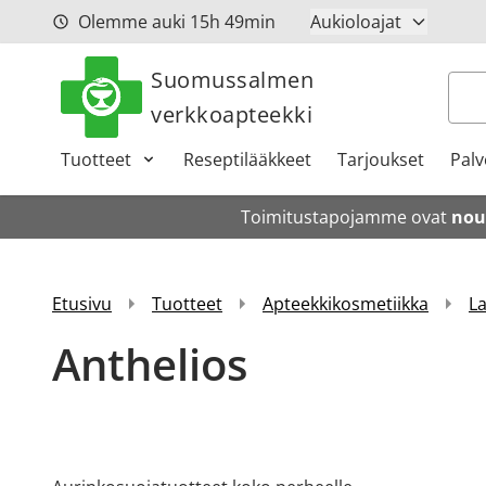
Siirry sisältöön
Olemme auki
15h
49min
Aukioloajat
Suomussalmen
Hak
verkkoapteekki
Tuotteet
Reseptilääkkeet
Tarjoukset
Palv
Toimitustapojamme ovat
nou
Etusivu
Tuotteet
Apteekkikosmetiikka
L
Anthelios