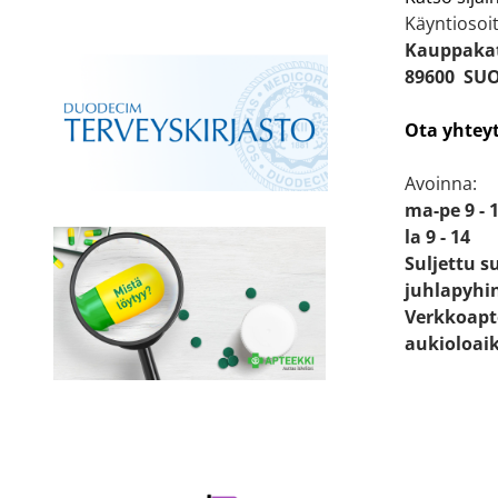
Käyntiosoit
Kauppakat
89600 SU
Ota yhtey
Avoinna:
ma-pe 9 - 
la 9 - 14
Suljettu s
juhlapyhi
Verkkoapt
aukioloai