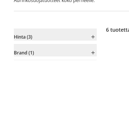
Aurinkosuojatuotteet koko perheelle.
6
tuotett
Hinta (3)
Brand (1)