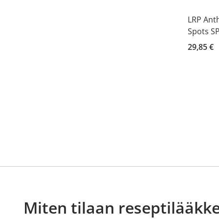
LRP Ant
Spots S
29,85 €
Miten tilaan reseptilääkke