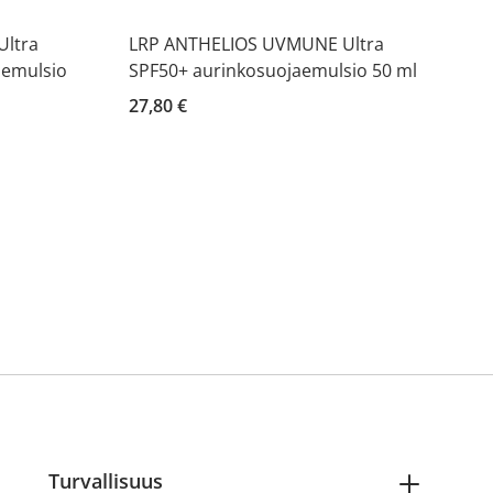
ltra
LRP ANTHELIOS UVMUNE Ultra
aemulsio
SPF50+ aurinkosuojaemulsio 50 ml
27,80 €
Turvallisuus