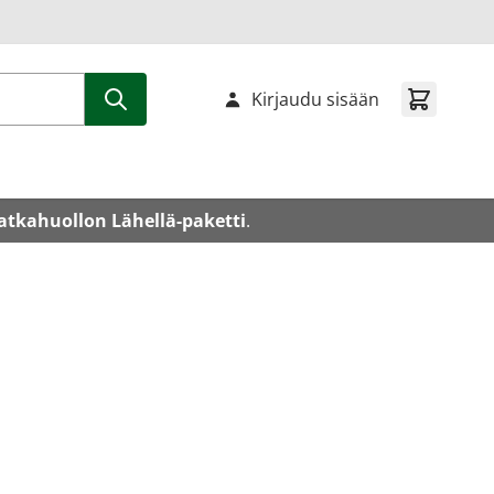
Kirjaudu sisään
atkahuollon Lähellä-paketti
.