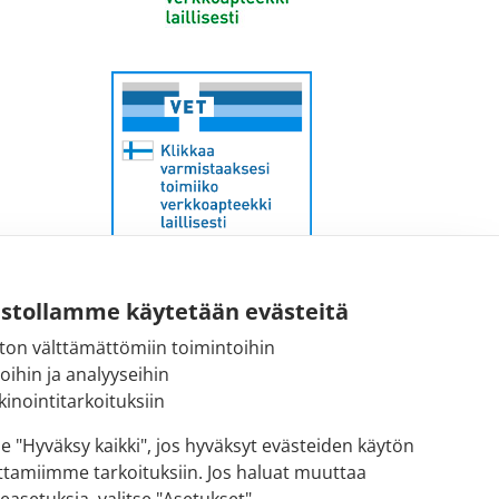
ustollamme käytetään evästeitä
ton välttämättömiin toimintoihin
Sähköpostiosoite:
toihin ja analyyseihin
kirjaamo@fimea.fi
inointitarkoituksiin
Fimean vaihde:
se "Hyväksy kaikki", jos hyväksyt evästeiden käytön
029 522 3341
ttamiimme tarkoituksiin. Jos haluat muuttaa