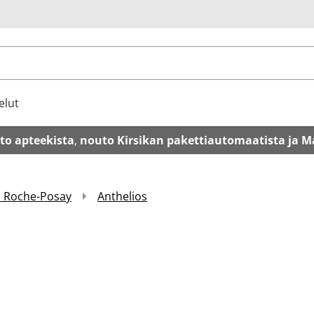
u
elut
to apteekista
,
nouto Kirsikan pakettiautomaatista ja M
a Roche-Posay
Anthelios