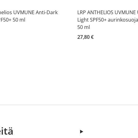
helios UVMUNE Anti-Dark
LRP ANTHELIOS UVMUNE U
PF50+ 50 ml
Light SPF50+ aurinkosuoj
50 ml
27,80 €
itä