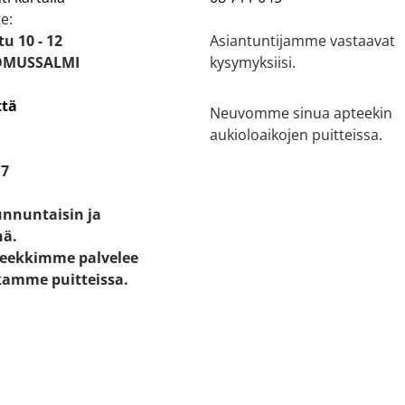
e:
u 10 - 12
Asiantuntijamme vastaavat
OMUSSALMI
kysymyksiisi.
ttä
Neuvomme sinua apteekin
aukioloaikojen puitteissa.
17
unnuntaisin ja
nä.
eekkimme palvelee
kamme puitteissa.