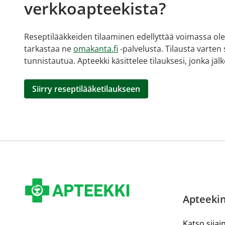
verkkoapteekista?
Reseptilääkkeiden tilaaminen edellyttää voimassa olev
tarkastaa ne
omakanta.fi
-palvelusta. Tilausta varten
tunnistautua. Apteekki käsittelee tilauksesi, jonka jä
Siirry reseptilääketilaukseen
Apteekin
Katso sijain