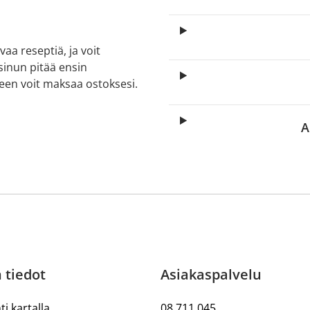
aa reseptiä, ja voit
 sinun pitää ensin
lkeen voit maksaa ostoksesi.
A
 tiedot
Asiakaspalvelu
ti kartalla
08 711 045