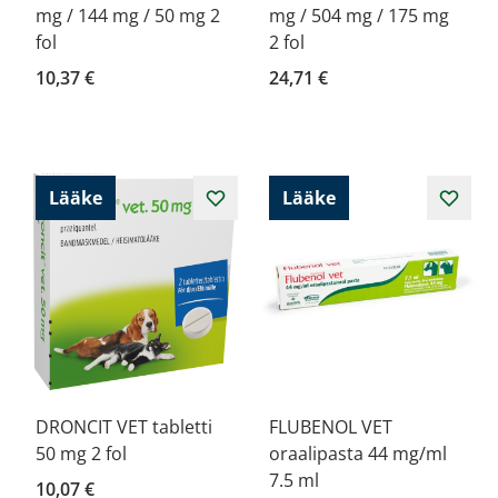
mg / 144 mg / 50 mg 2
mg / 504 mg / 175 mg
fol
2 fol
10,37 €
24,71 €
Lääke
Lääke
DRONCIT VET tabletti
FLUBENOL VET
50 mg 2 fol
oraalipasta 44 mg/ml
7.5 ml
10,07 €