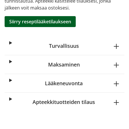
tunnistautua. Apteekki käsittelee tilauksesi, jonka
jälkeen voit maksaa ostoksesi.
Siirry reseptilääketilaukseen
Turvallisuus
Maksaminen
Lääkeneuvonta
Apteekkituotteiden tilaus