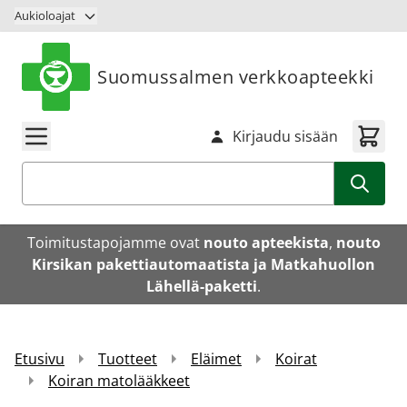
Siirry sisältöön
Aukioloajat
Suomussalmen verkkoapteekki
Kirjaudu sisään
Haku
Toimitustapojamme ovat
nouto apteekista
,
nouto
Kirsikan pakettiautomaatista ja Matkahuollon
Lähellä-paketti
.
Etusivu
Tuotteet
Eläimet
Koirat
Koiran matolääkkeet