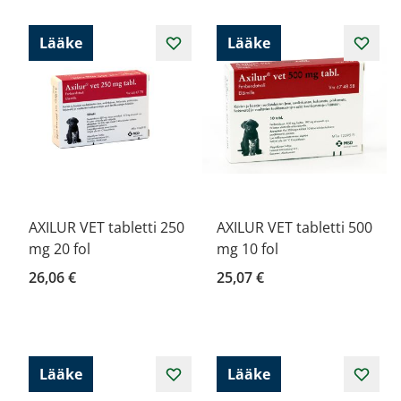
Lääke
Lääke
AXILUR VET tabletti 250
AXILUR VET tabletti 500
mg 20 fol
mg 10 fol
26,06 €
25,07 €
Lääke
Lääke