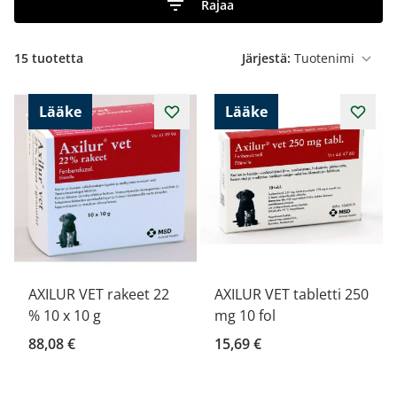
Rajaa
15
tuotetta
Järjestä:
Lääke
Lääke
AXILUR VET rakeet 22
AXILUR VET tabletti 250
% 10 x 10 g
mg 10 fol
88,08 €
15,69 €