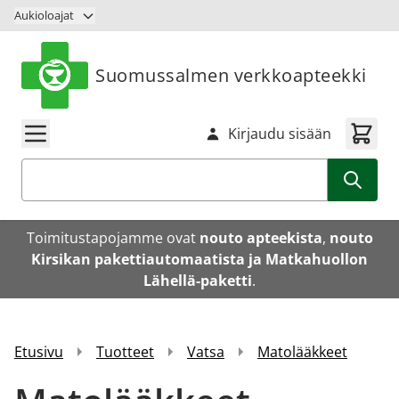
Siirry sisältöön
Aukioloajat
Suomussalmen verkkoapteekki
Kirjaudu sisään
Haku
Toimitustapojamme ovat
nouto apteekista
,
nouto
Kirsikan pakettiautomaatista ja Matkahuollon
Lähellä-paketti
.
Etusivu
Tuotteet
Vatsa
Matolääkkeet