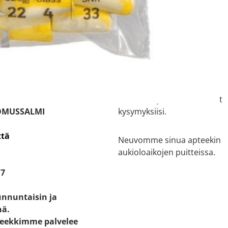
 tiedot
Asiakaspalvelu
ti kartalla
08 711 045
e:
u 10 - 12
Asiantuntijamme vastaavat
OMUSSALMI
kysymyksiisi.
ttä
Neuvomme sinua apteekin
aukioloaikojen puitteissa.
17
unnuntaisin ja
nä.
eekkimme palvelee