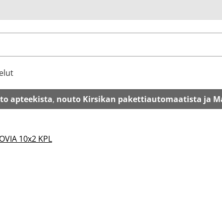
u
elut
to apteekista
,
nouto Kirsikan pakettiautomaatista ja M
VIA 10x2 KPL