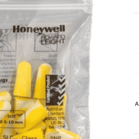
itä
aa reseptiä, ja voit
 sinun pitää ensin
lkeen voit maksaa ostoksesi.
A