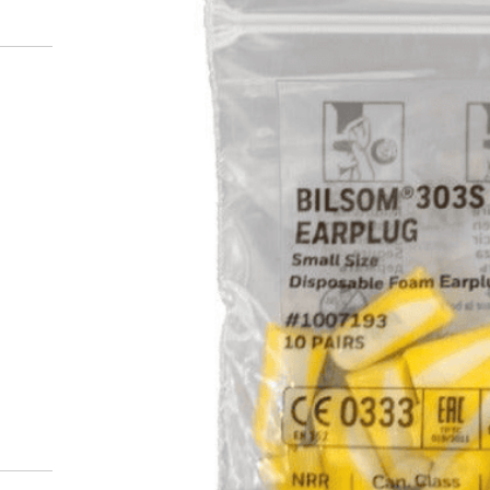
Miten tilaan reseptilääkke
verkkoapteekista?
Reseptilääkkeiden tilaaminen edellyttää voimassa olev
tarkastaa ne
omakanta.fi
-palvelusta. Tilausta varten
tunnistautua. Apteekki käsittelee tilauksesi, jonka jä
Siirry reseptilääketilaukseen