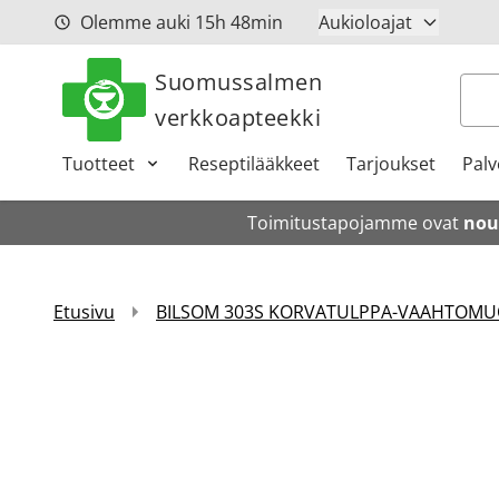
Siirry sisältöön
Olemme auki
15h
48min
Aukioloajat
Suomussalmen
Hak
verkkoapteekki
Tuotteet
Reseptilääkkeet
Tarjoukset
Palv
Toimitustapojamme ovat
nou
Etusivu
BILSOM 303S KORVATULPPA-VAAHTOMUO