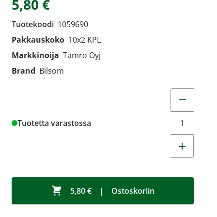
5,80 €
Tuotekoodi
1059690
Pakkauskoko
10x2 KPL
Markkinoija
Tamro Oyj
Brand
Bilsom
Muuta tuot
Tuotetta varastossa
5,80 €
|
Ostoskoriin