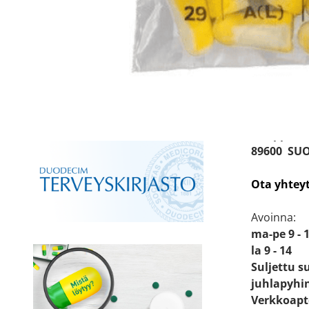
Apteekin
Katso sijain
Käyntiosoit
Kauppakat
89600 SU
Ota yhtey
Avoinna:
ma-pe 9 - 
la 9 - 14
Suljettu s
juhlapyhi
Verkkoapt