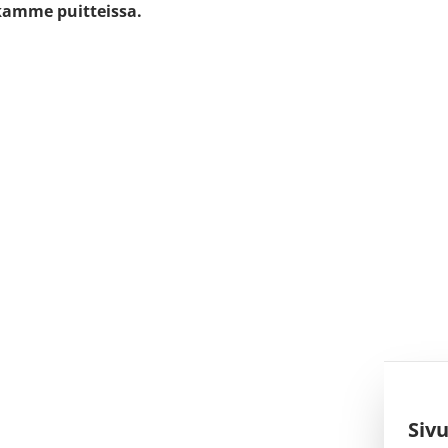
kamme puitteissa.
Siv