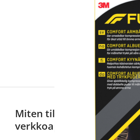
Miten tilaan reseptilääkke
verkkoapteekista?