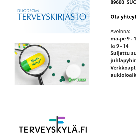
89600 SU
Ota yhtey
Avoinna:
ma-pe 9 - 
la 9 - 14
Suljettu s
juhlapyhi
Verkkoapt
aukioloai