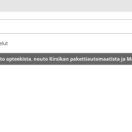
u
elut
to apteekista
,
nouto Kirsikan pakettiautomaatista ja M