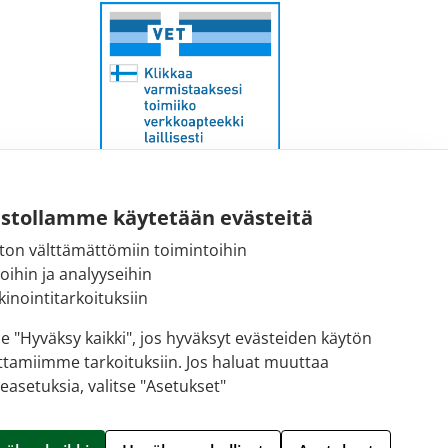
ustollamme käytetään evästeitä
ton välttämättömiin toimintoihin
Sähköpostiosoite:
toihin ja analyyseihin
kirjaamo@fimea.fi
inointitarkoituksiin
Fimean vaihde:
se "Hyväksy kaikki", jos hyväksyt evästeiden käytön
029 522 3341
ttamiimme tarkoituksiin. Jos haluat muuttaa
easetuksia, valitse "Asetukset"
Hallitse evästeitä