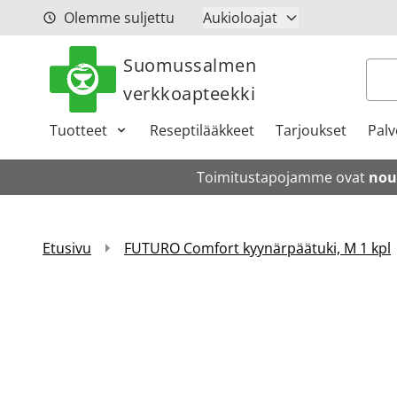
Siirry sisältöön
Olemme suljettu
Aukioloajat
Suomussalmen
Hak
verkkoapteekki
Tuotteet
Reseptilääkkeet
Tarjoukset
Palv
Toimitustapojamme ovat
nou
Etusivu
FUTURO Comfort kyynärpäätuki, M 1 kpl