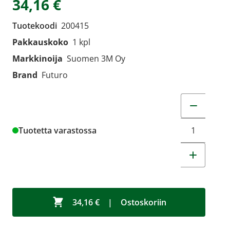
34,16 €
Tuotekoodi
200415
Pakkauskoko
1 kpl
Markkinoija
Suomen 3M Oy
Brand
Futuro
Muuta tuot
Tuotetta varastossa
34,16 €
|
Ostoskoriin