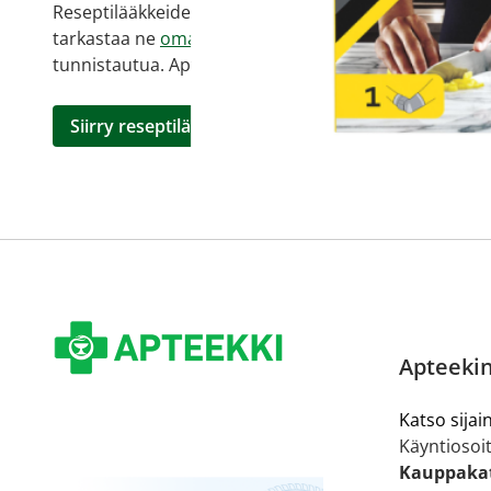
Reseptilääkkeiden tilaaminen edellyttää voimassa olev
tarkastaa ne
omakanta.fi
-palvelusta. Tilausta varten
tunnistautua. Apteekki käsittelee tilauksesi, jonka jä
Siirry reseptilääketilaukseen
Apteekin
Katso sijain
Käyntiosoit
Kauppakat