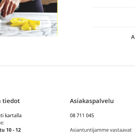
aa reseptiä, ja voit
 sinun pitää ensin
lkeen voit maksaa ostoksesi.
A
 tiedot
Asiakaspalvelu
ti kartalla
08 711 045
e:
u 10 - 12
Asiantuntijamme vastaavat