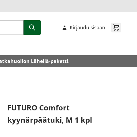
Kirjaudu sisään
atkahuollon Lähellä-paketti
.
FUTURO Comfort
kyynärpäätuki, M 1 kpl