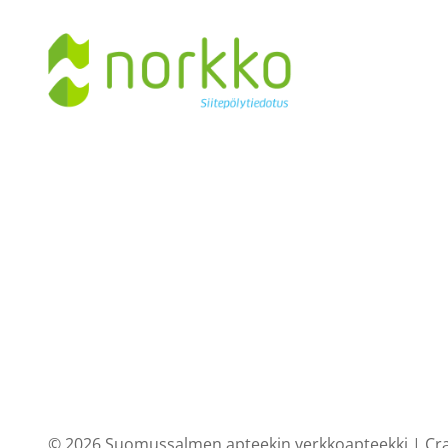
© 2026 Suomussalmen apteekin verkkoapteekki |
Cr