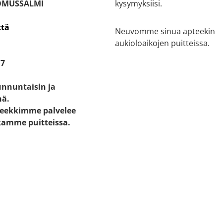
OMUSSALMI
kysymyksiisi.
ttä
Neuvomme sinua apteekin
aukioloaikojen puitteissa.
17
unnuntaisin ja
nä.
eekkimme palvelee
kamme puitteissa.