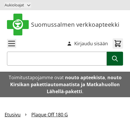
Siirry sisältöön
Aukioloajat
Suomussalmen verkkoapteekki
Kirjaudu sisään
Haku
Toimitustapojamme ovat
nouto apteekista
,
nouto
Kirsikan pakettiautomaatista ja Matkahuollon
Lähellä-paketti
.
Etusivu
Plaque Off 180 G