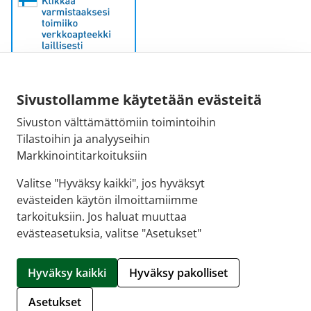
Sivustollamme käytetään evästeitä
Sähköpostiosoite:
Sivuston välttämättömiin toimintoihin
kirjaamo@fimea.fi
Tilastoihin ja analyyseihin
Markkinointitarkoituksiin
Fimean vaihde:
029 522 3341
Valitse "Hyväksy kaikki", jos hyväksyt
evästeiden käytön ilmoittamiimme
tarkoituksiin. Jos haluat muuttaa
evästeasetuksia, valitse "Asetukset"
© 2026 Suomussalmen apteekin verkkoapteekki |
Crasman eApteekki
Hyväksy kaikki
Hyväksy pakolliset
Hallitse evästeitä
Asetukset