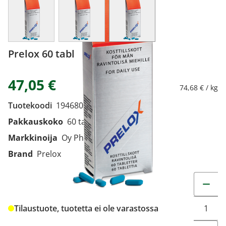
View larger image
View larger image
View larger image
Prelox 60 tabl
47,05 €
74,68 € / kg
Tuotekoodi
1946805
Pakkauskoko
60 tabl
Markkinoija
Oy Pharma Nord Ab
Brand
Prelox
Muuta t
Tilaustuote, tuotetta ei ole varastossa