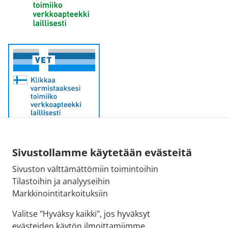
Sivustollamme käytetään evästeitä
Sähköpostiosoite:
Sivuston välttämättömiin toimintoihin
kirjaamo@fimea.fi
Tilastoihin ja analyyseihin
Markkinointitarkoituksiin
Fimean vaihde:
029 522 3341
Valitse "Hyväksy kaikki", jos hyväksyt
evästeiden käytön ilmoittamiimme