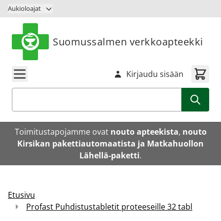
Siirry sisältöön
Aukioloajat
Suomussalmen verkkoapteekki
Kirjaudu sisään
Haku
Toimitustapojamme ovat
nouto apteekista
,
nouto
Kirsikan pakettiautomaatista ja Matkahuollon
Lähellä-paketti
.
Etusivu
Profast Puhdistustabletit proteeseille 32 tabl