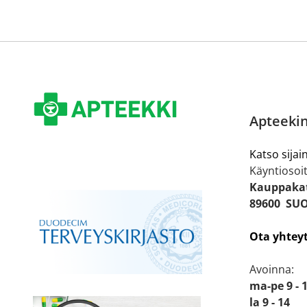
Apteekin
Katso sijain
Käyntiosoit
Kauppakat
89600 SU
Ota yhtey
Avoinna:
ma-pe 9 - 
la 9 - 14