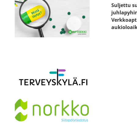
Suljettu s
juhlapyhi
Verkkoapt
aukioloai