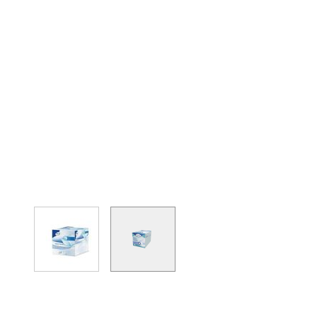
View larger image
View larger image