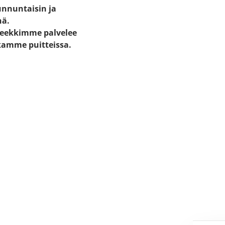
unnuntaisin ja
nä.
eekkimme palvelee
kamme puitteissa.