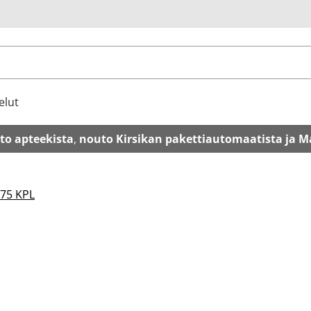
u
elut
to apteekista
,
nouto Kirsikan pakettiautomaatista ja M
175 KPL