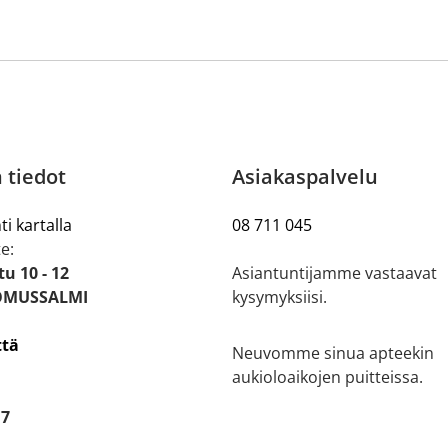
 tiedot
Asiakaspalvelu
ti kartalla
08 711 045
e:
u 10 - 12
Asiantuntijamme vastaavat
OMUSSALMI
kysymyksiisi.
ttä
Neuvomme sinua apteekin
aukioloaikojen puitteissa.
17