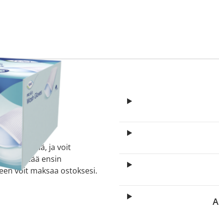
itä
aa reseptiä, ja voit
 sinun pitää ensin
lkeen voit maksaa ostoksesi.
A