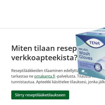
Miten tilaan reseptilääkke
verkkoapteekista?
Reseptilääkkeiden tilaaminen edellyttää voimassa olev
tarkastaa ne
omakanta.fi
-palvelusta. Tilausta varten
tunnistautua. Apteekki käsittelee tilauksesi, jonka jä
Siirry reseptilääketilaukseen