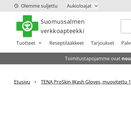
Siirry sisältöön
Olemme suljettu
Aukioloajat
Suomussalmen
Hak
verkkoapteekki
Tuotteet
Reseptilääkkeet
Tarjoukset
Palv
Toimitustapojamme ovat
nou
Etusivu
TENA ProSkin Wash Gloves, muovitettu 