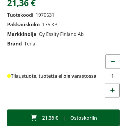
21,36 €
Tuotekoodi
1970631
Pakkauskoko
175 KPL
Markkinoija
Oy Essity Finland Ab
Brand
Tena
Muuta tuot
Tilaustuote, tuotetta ei ole varastossa
21,36 €
|
Ostoskoriin