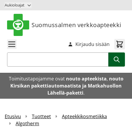
Siirry sisältöön
Aukioloajat
Suomussalmen verkkoapteekki
Kirjaudu sisään
Haku
Toimitustapojamme ovat
nouto apteekista
,
nouto
Kirsikan pakettiautomaatista ja Matkahuollon
Lähellä-paketti
.
Etusivu
Tuotteet
Apteekkikosmetiikka
Algotherm