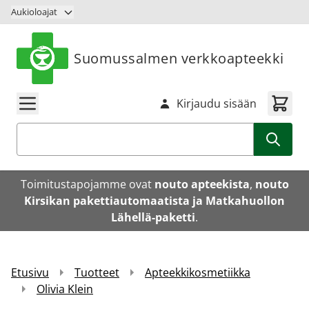
Siirry sisältöön
Aukioloajat
Suomussalmen verkkoapteekki
Kirjaudu sisään
Haku
Toimitustapojamme ovat
nouto apteekista
,
nouto
Kirsikan pakettiautomaatista ja Matkahuollon
Lähellä-paketti
.
Etusivu
Tuotteet
Apteekkikosmetiikka
Olivia Klein