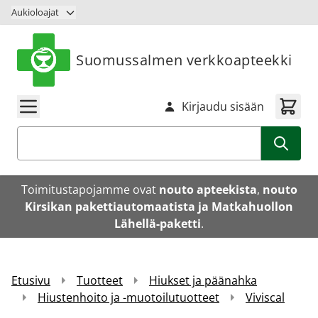
Siirry sisältöön
Aukioloajat
Suomussalmen verkkoapteekki
Kirjaudu sisään
Haku
Toimitustapojamme ovat
nouto apteekista
,
nouto
Kirsikan pakettiautomaatista ja Matkahuollon
Lähellä-paketti
.
Etusivu
Tuotteet
Hiukset ja päänahka
Hiustenhoito ja -muotoilutuotteet
Viviscal